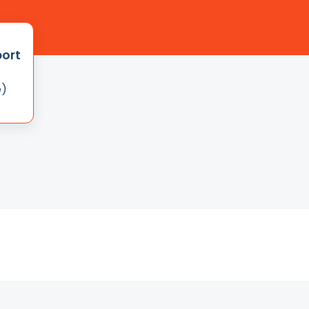
ort
e)